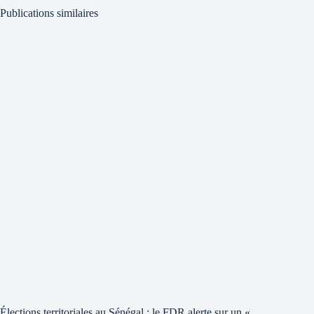
Publications similaires
Élections territoriales au Sénégal : le FDR alerte sur un «