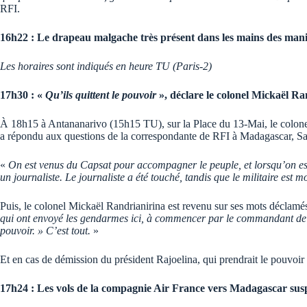
RFI.
16h22 : Le drapeau malgache très présent dans les mains des mani
Les horaires sont indiqués en heure TU (Paris-2)
17h30 : «
Qu’ils quittent le pouvoir
», déclare le colonel Mickaël R
À 18h15 à Antananarivo (15h15 TU), sur la Place du 13-Mai, le colonel M
a répondu aux questions de la correspondante de RFI à Madagascar, S
«
On est venus du Capsat pour accompagner le peuple, et lorsqu’on est p
un journaliste. Le journaliste a été touché, tandis que le militaire est m
Puis, le colonel Mickaël Randrianirina est revenu sur ses mots déclamés
qui ont envoyé les gendarmes ici, à commencer par le commandant de la 
pouvoir. » C’est tout.
»
Et en cas de démission du président Rajoelina, qui prendrait le pouvoir e
17h24 : Les vols de la compagnie Air France vers Madagascar sus