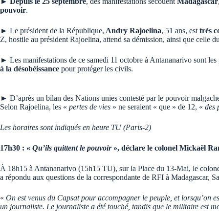
►
Depuis le 25 septembre
, des manifestations secouent
Madagascar
pouvoir
.
► Le président de la République,
Andry Rajoelina
, 51 ans, est
très c
Z, hostile au président Rajoelina, attend sa démission, ainsi que celle d
► Les manifestations de ce samedi 11 octobre à Antananarivo sont les
à la désobéissance
pour protéger les civils.
► D’après un bilan des Nations unies contesté par le pouvoir malgach
Selon Rajoelina, les «
pertes de vies
» ne seraient « que » de 12, «
des 
Les horaires sont indiqués en heure TU (Paris-2)
17h30 : «
Qu’ils quittent le pouvoir
», déclare le colonel Mickaël R
À 18h15 à Antananarivo (15h15 TU), sur la Place du 13-Mai, le colonel M
a répondu aux questions de la correspondante de RFI à Madagascar, S
«
On est venus du Capsat pour accompagner le peuple, et lorsqu’on est p
un journaliste. Le journaliste a été touché, tandis que le militaire est m