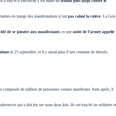
es d’eau et d’électricité s’est muée en
fronde plus large contre le
maines en marge des manifestations n’ont
pas calmé la colère
. La Gen
cidé de se joindre aux manifestants
, et une
unité de l’armée appelle
ations
le 25 septembre, et il y aurait plus d’une centaine de blessés.
e composée de milliers de personnes venues manifester. Juste après, il
rmerie qui a fait feu sur nous deux fois. Ils ont touché un militaire et