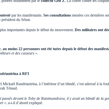
, portées notamment par le
collectif Gen Z
. La colère contre les coupur
ontesté
par les manifestants.
Ses consultations
menées ces dernières se
u président du Sénat.
 plus importantes depuis le début du mouvement.
Des militaires ont dé
e,
au moins 22 personnes ont été tuées depuis le début des manifest
pilleurs et des casseurs
».
andrianirina à RFI
ickaël Randrianirina, à l’intérieur d’un blindé, s’est adressé à la foul
arah Tétaud.
assés devant le Toby de Ratsimandrava, il y avait un blindé de la genda
ort
», a-t-il d’abord expliqué.