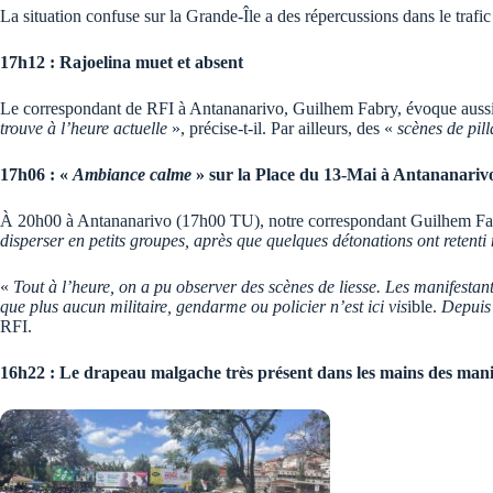
La situation confuse sur la Grande-Île a des répercussions dans le traf
17h12 : Rajoelina muet et absent
Le correspondant de RFI à Antananarivo, Guilhem Fabry, évoque aussi 
trouve à l’heure actuelle
», précise-t-il. Par ailleurs, des «
scènes de pil
17h06 : «
Ambiance calme
» sur la Place du 13-Mai à Antananarivo
À 20h00 à Antananarivo (17h00 TU), notre correspondant Guilhem Fabry
disperser en petits groupes, après que quelques détonations ont retenti
«
Tout à l’heure, on a pu observer des scènes de liesse. Les manifesta
que plus aucun militaire, gendarme ou policier n’est ici vis
ible.
Depuis 
RFI.
16h22 : Le drapeau malgache très présent dans les mains des mani