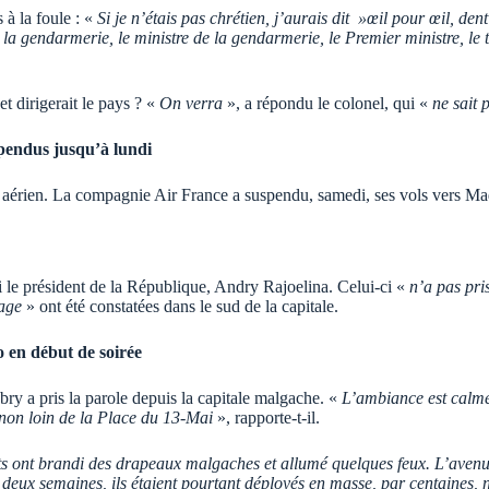
 à la foule : «
Si je n’étais pas chrétien, j’aurais dit »œil pour œil, de
gendarmerie, le ministre de la gendarmerie, le Premier ministre, le tou
t dirigerait le pays ? «
On verra
», a répondu le colonel, qui «
ne sait 
pendus jusqu’à lundi
ic aérien. La compagnie Air France a suspendu, samedi, ses vols vers Ma
le président de la République, Andry Rajoelina. Celui-ci «
n’a pas pri
lage
» ont été constatées dans le sud de la capitale.
 en début de soirée
 a pris la parole depuis la capitale malgache. «
L’ambiance est calme
 non loin de la Place du 13-Mai
», rapporte-t-il.
nts ont brandi des drapeaux malgaches et allumé quelques feux. L’avenue
deux semaines, ils étaient pourtant déployés en masse, par centaines, nu