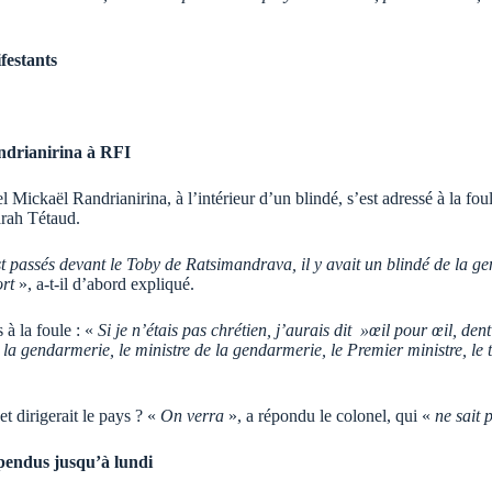
festants
andrianirina à RFI
ickaël Randrianirina, à l’intérieur d’un blindé, s’est adressé à la foul
arah Tétaud.
assés devant le Toby de Ratsimandrava, il y avait un blindé de la genda
ort
», a-t-il d’abord expliqué.
 à la foule : «
Si je n’étais pas chrétien, j’aurais dit »œil pour œil, de
gendarmerie, le ministre de la gendarmerie, le Premier ministre, le tou
t dirigerait le pays ? «
On verra
», a répondu le colonel, qui «
ne sait 
pendus jusqu’à lundi