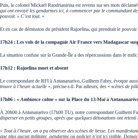
Puis, le colonel Mickaël Randrianirina est revenu sur ses mots déclamés
qui ont envoyé les gendarmes ici, à commencer par le commandant de la 
pouvoir. » C’est tout.
»
Et en cas de démission du président Rajoelina, qui prendrait le pouvoir e
17h24 : Les vols de la compagnie Air France vers Madagascar sus
La situation confuse sur la Grande-Île a des répercussions dans le traf
17h12 : Rajoelina muet et absent
Le correspondant de RFI à Antananarivo, Guilhem Fabry, évoque aussi 
trouve à l’heure actuelle
», précise-t-il. Par ailleurs, des «
scènes de pil
17h06 : «
Ambiance calme
» sur la Place du 13-Mai à Antananarivo
À 20h00 à Antananarivo (17h00 TU), notre correspondant Guilhem Fabry
disperser en petits groupes, après que quelques détonations ont retenti
«
Tout à l’heure, on a pu observer des scènes de liesse. Les manifesta
que plus aucun militaire, gendarme ou policier n’est ici vis
ible.
Depuis 