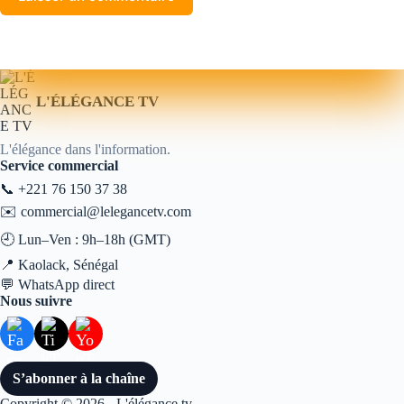
L'ÉLÉGANCE TV
L'élégance dans l'information.
Service commercial
📞
+221 76 150 37 38
✉️
commercial@lelegancetv.com
🕘 Lun–Ven : 9h–18h (GMT)
📍 Kaolack, Sénégal
💬
WhatsApp direct
Nous suivre
S’abonner à la chaîne
Copyright © 2026 - L'élégance tv