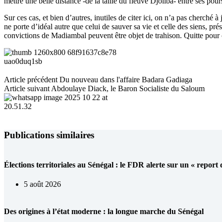
mettre une belle distance -de la taille du fleuve Djoliba- entre ses pour
Sur ces cas, et bien d’autres, inutiles de citer ici, on n’a pas cherché
ne porte d’idéal autre que celui de sauver sa vie et celle des siens, p
convictions de Madiambal peuvent être objet de trahison. Quitte pour ce
Article
précédent
Du nouveau dans l'affaire Badara Gadiaga
Article
suivant
Abdoulaye Diack, le Baron Socialiste du Saloum
Publications similaires
Élections territoriales au Sénégal : le FDR alerte sur un « report
5 août 2026
Des origines à l’état moderne : la longue marche du Sénégal