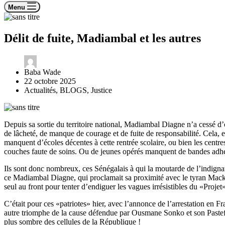
Menu
Délit de fuite, Madiambal et les autres
Baba Wade
22 octobre 2025
Actualités
,
BLOGS
,
Justice
Depuis sa sortie du territoire national, Madiambal Diagne n’a cessé d
de lâcheté, de manque de courage et de fuite de responsabilité. Cela, 
manquent d’écoles décentes à cette rentrée scolaire, ou bien les cent
couches faute de soins. Ou de jeunes opérés manquent de bandes adhés
Ils sont donc nombreux, ces Sénégalais à qui la moutarde de l’indign
ce Madiambal Diagne, qui proclamait sa proximité avec le tyran Macky 
seul au front pour tenter d’endiguer les vagues irrésistibles du «Proje
C’était pour ces «patriotes» hier, avec l’annonce de l’arrestation e
autre triomphe de la cause défendue par Ousmane Sonko et son Pastef ! I
plus sombre des cellules de la République !