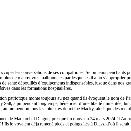
’occuper les conversations de ses compatriotes. Selon leurs penchants p
en plus de manœuvres malhonnêtes par lesquelles il a pu s’approprier prè
res de santé dépouillés d’équipements indispensables, jusque dans nos 
ives dans les formations hospitalières.
ation patriotique monte toujours au nez quand ils évoquent le nom de l’
Sall, a pu pendant longtemps, bénéficier d’une liberté imméritée, lui q
t», au moment où tous les ministres du même Macky, ainsi que des membres
n France de Madiambal Diagne, presque un nouveau 24 mars 2024 ! L’anno
ls le voyaient déjà ramené pieds et poings liés à Diass, d’où il serait t