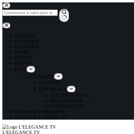
ACCUEIL
POLITIQUE
ECONOMIE
SPORT
PEOPLE
BLOGS
PLUS
ACTUALITE
CULTURE
REPORTAGE
INTERNATIONAL
DÉCOUVERTE
FAITS-DIVERS
Politique de confidentialité
À propos de L’Élégance TV
L'ELEGANCE TV