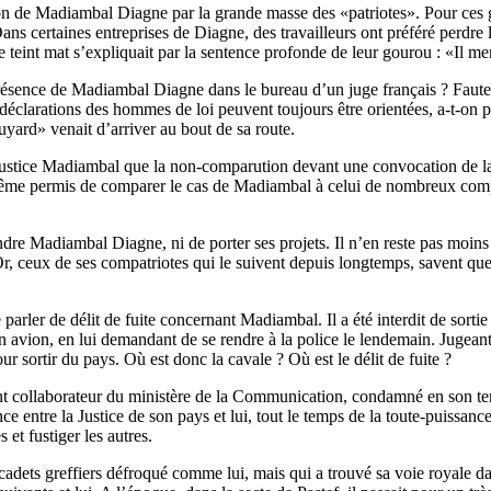
tion de Madiambal Diagne par la grande masse des «patriotes». Pour ces ge
ans certaines entreprises de Diagne, des travailleurs ont préféré perdre
le teint mat s’expliquait par la sentence profonde de leur gourou : «Il me
présence de Madiambal Diagne dans le bureau d’un juge français ? Faute 
déclarations des hommes de loi peuvent toujours être orientées, a-t-on pris
fuyard» venait d’arriver au bout de sa route.
justice Madiambal que la non-comparution devant une convocation de la J
nt même permis de comparer le cas de Madiambal à celui de nombreux comp
ndre Madiambal Diagne, ni de porter ses projets. Il n’en reste pas moins 
Or, ceux de ses compatriotes qui le suivent depuis longtemps, savent qu
parler de délit de fuite concernant Madiambal. Il a été interdit de sortie 
n avion, en lui demandant de se rendre à la police le lendemain. Jugeant 
r sortir du pays. Où est donc la cavale ? Où est le délit de fuite ?
uent collaborateur du ministère de la Communication, condamné en son temp
nce entre la Justice de son pays et lui, tout le temps de la toute-puiss
 et fustiger les autres.
adets greffiers défroqué comme lui, mais qui a trouvé sa voie royale dans