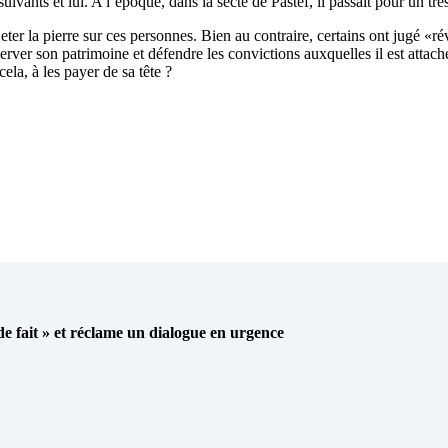
suivants et lui. A l’époque, dans la secte de Pastef, il passait pour un tr
 à jeter la pierre sur ces personnes. Bien au contraire, certains ont jug
réserver son patrimoine et défendre les convictions auxquelles il est att
la, à les payer de sa tête ?
 de fait » et réclame un dialogue en urgence