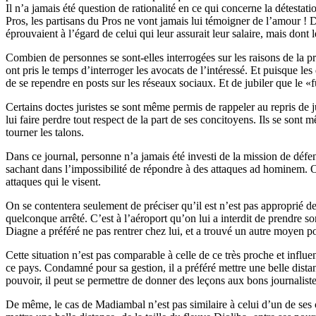
Il n’a jamais été question de rationalité en ce qui concerne la détesta
Pros, les partisans du Pros ne vont jamais lui témoigner de l’amour ! D
éprouvaient à l’égard de celui qui leur assurait leur salaire, mais dont 
Combien de personnes se sont-elles interrogées sur les raisons de la 
ont pris le temps d’interroger les avocats de l’intéressé. Et puisque les 
de se rependre en posts sur les réseaux sociaux. Et de jubiler que le «
Certains doctes juristes se sont même permis de rappeler au repris de 
lui faire perdre tout respect de la part de ses concitoyens. Ils se so
tourner les talons.
Dans ce journal, personne n’a jamais été investi de la mission de défe
sachant dans l’impossibilité de répondre à des attaques ad hominem. 
attaques qui le visent.
On se contentera seulement de préciser qu’il est n’est pas approprié de 
quelconque arrêté. C’est à l’aéroport qu’on lui a interdit de prendre so
Diagne a préféré ne pas rentrer chez lui, et a trouvé un autre moyen pou
Cette situation n’est pas comparable à celle de ce très proche et infl
ce pays. Condamné pour sa gestion, il a préféré mettre une belle dista
pouvoir, il peut se permettre de donner des leçons aux bons journalistes
De même, le cas de Madiambal n’est pas similaire à celui d’un de ses c